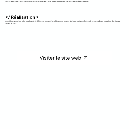
Le concept novateur, s'accompagne d'un Branding joyeux et coloré, dont la mission était de l'adapter en créant un site web.
</ Réalisation >
Le projet comprend la création du site web, de différentes pages et formulaires de conversion, ainsi qu’une séance photo réalisée pour les besoins du site et des réseaux
sociaux du client.
Visiter le site web