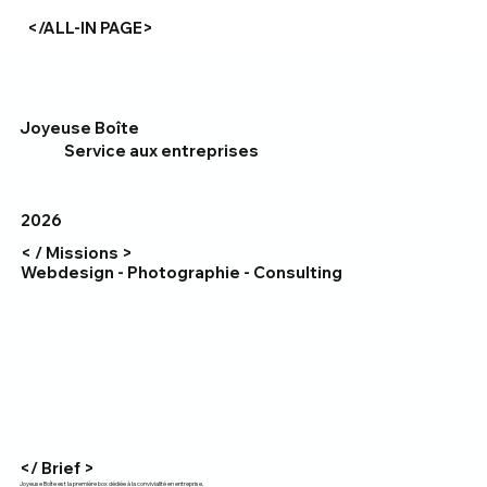
</ALL-IN PAGE>
Joyeuse Boîte
Service aux entreprises
2026
< / Missions >
Webdesign - Photographie - Consulting
</ Brief >
Joyeuse Boîte est la première box dédiée à la convivialité en entreprise.