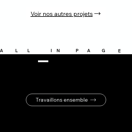
Voir nos autres projets
A
L
L
I
N
P
A
G
E
Travaillons ensemble