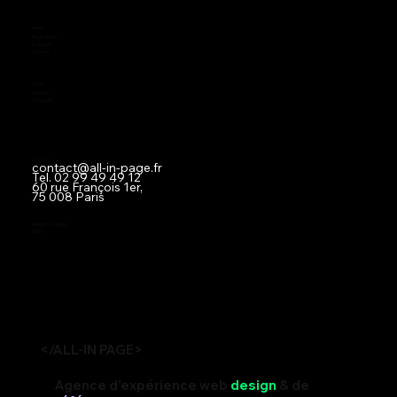
Menu
Réalisations
À propos
Contact
Social
LinkedIn
Instagram
Contact
contact@all-in-page.fr
Tel.
02 99 49 49 12
60 rue François 1er,
75 008 Paris
Mentions légales
RGPD
</ALL-IN PAGE>
Agence d'expérience web
design
& de