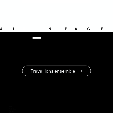
A
L
L
I
N
P
A
G
E
Travaillons ensemble
Menu
Réalisations
À propos
Contact