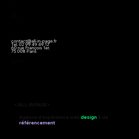
Social
LinkedIn
Instagram
Contact
contact@all-in-page.fr
Tel.
02 99 49 49 12
60 rue François 1er,
75 008 Paris
Mentions légales
RGPD
</ALL-IN PAGE>
Agence d'expérience web
design
& de
référencement