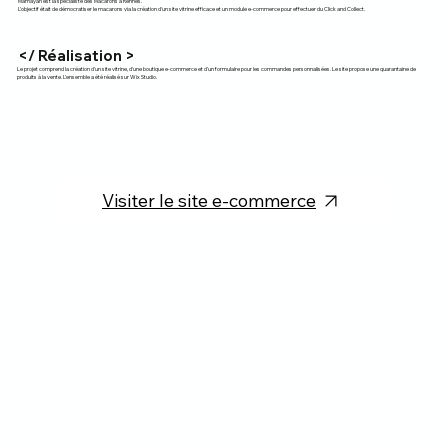
Mamayah est la spécialiste des Macarons à Rennes.
L'objectif était de démocratiser le macarons via la création d'un site vitrine efficace et un module e-commerce pour effectuer du Click and Collect.
</ Réalisation >
Le projet comprend la création d'un site vitrine, d'une boutique e-commerce et d'un formulaire pour les commandes personnalisées. Le site propose une quarantaine de
produits à la vente. L'ensemble a été réalisé sur Wix Studio.
Visiter le site e-commerce