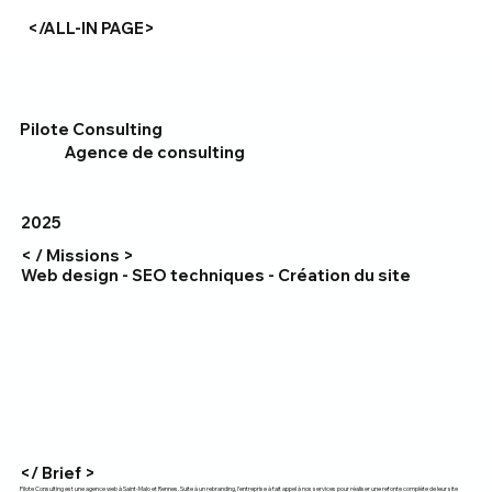
</ALL-IN PAGE>
Pilote Consulting
Agence de consulting
2025
< / Missions >
Web design - SEO techniques - Création du site
</ Brief >
Pilote Consulting est
une agence web à Saint-Malo
et Rennes. Suite à un rebranding, l'entreprise à fait appel à nos services pour réaliser une refonte complète de leur site