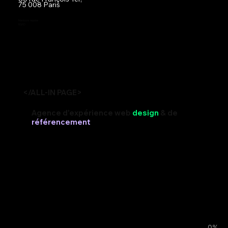
75 008 Paris
Mentions légales
RGPD
</ALL-IN PAGE>
Agence d'expérience web
design
& de
référencement
0%